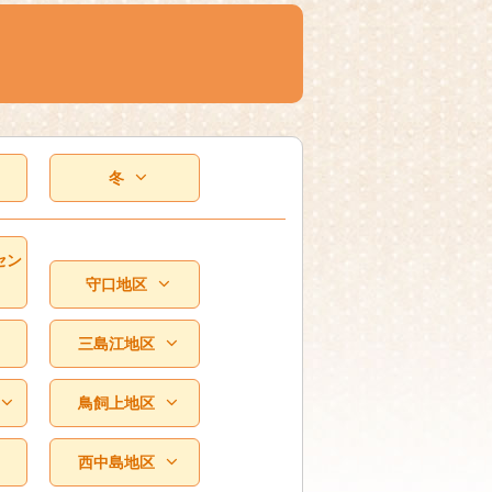
冬
セン
守口地区
三島江地区
鳥飼上地区
西中島地区