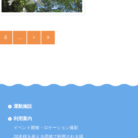
6
…
運動施設
利用案内
イベント開催・ロケーション撮影
20名様を超える団体で利用される場