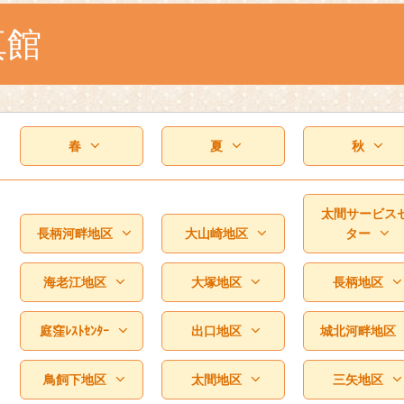
真館
春
夏
秋
太間サービス
長柄河畔地区
大山崎地区
ター
海老江地区
大塚地区
長柄地区
庭窪ﾚｽﾄｾﾝﾀｰ
出口地区
城北河畔地区
鳥飼下地区
太間地区
三矢地区