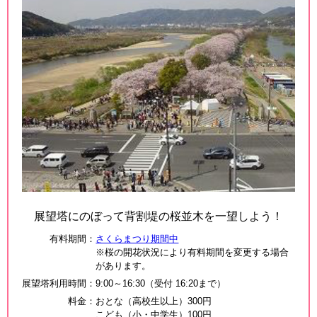
展望塔にのぼって背割堤の桜並木を一望しよう！
有料期間
：
さくらまつり期間中
※桜の開花状況により有料期間を変更する場合
があります。
展望塔利用時間
：
9:00～16:30（受付 16:20まで）
料金
：
おとな（高校生以上）300円
こども（小・中学生）100円