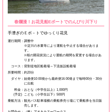
春爛漫！お花見船Eボートでのんびり川下り
手漕ぎのＥボ－トでゆっくり花見
運行期間
：
調整中
※淀川の水量等により運航を中止する場合がありま
す。
※桜の開花状況により運航の期間を変更する場合があ
ります。
コース
：
背割堤地区船着場～下流仮設船着場
所要時間
：
約20分
ダイヤ
：
始発便10:00発から最終便16:00発まで毎時00分・30分
に出航
料金
：
おとな（中学生以上）1,000円
(予定)
こども（小学生以下）500円
乗船方法
：
観光バス駐車場横の乗船券売り場にて乗船券を当日販
売します。
お問合せ
：
（株）アオキカヌーワークス