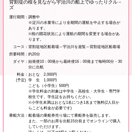
背割堤の桜を見ながら宇治川の船上でゆったりクル－
ズ
運行期間
：
調整中
※淀川の水量等により全期間の運航を中止する場合が
あります。
※桜の開花状況により運航の期間を変更する場合があ
ります。
コース
：
背割堤地区船着場～宇治川を遊覧～背割堤地区船着場
所要時間
：
約20分
ダイヤ
：
始発便10：00発から最終便16：00発まで毎時00分・30
分に出航
料金
：
おとな 2,000円
(予定)
学 生 1,000円
こども（小学生）500円
※学生料金の対象は中学生・高校生・大学生・専門学
校生です。学生証をお持ちください。
※小学生未満はおとな1名につき1名まで無料(2人目か
らこども料金が必要です)
乗船方法
：
船着場の乗船券売り場にて乗船券を販売します。
また、一部のお席を出航15分前までオンラインで購入
していただけます。