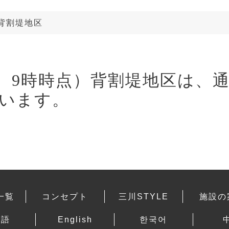
背割堤地区
7 9時時点）背割堤地区は、
います。
一覧
コンセプト
三川STYLE
施設の
本語
English
한국어