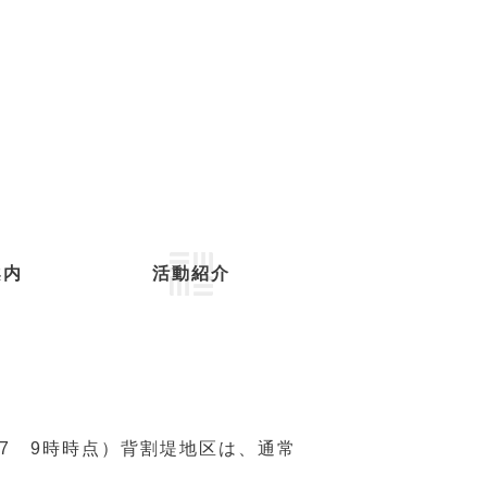
案内
活動紹介
17 9時時点）背割堤地区は、通常