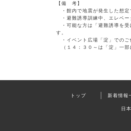
【備 考】
・館内で地震が発生した想定
・避難誘導訓練中、エレベー
・可能な方は「避難誘導を受
す。
・イベント広場「淀」でのご
（１４：３０～は「淀」一部
トップ
新着情報
日