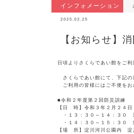
インフォメーション
2025.02.25
【お知らせ】消
日頃よりさくらであい館をご利
さくらであい館にて、下記の
ご利用の皆様にはご不便をお
■令和２年度第２回防災訓練
【日 時】令和３年２月２４日
・１３：３０～１４：３０ 
・１４：３０～１５：３０ 救
【場 所】淀川河川公園内 淀