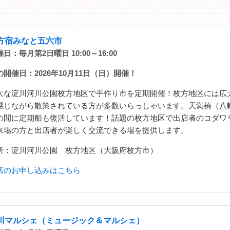
方宿みなと五六市
日：毎月第2日曜日 10:00～16:00
の開催日：2026年10月11日（日）開催！
大な淀川河川公園枚方地区で手作り市を定期開催！枚方地区には広
感じながら散策されている方が多数いらっしゃいます。天満橋（八
の間に定期船も復活しています！話題の枚方地区で出店者のコダワ
来場の方と出店者が楽しく交流できる場を提供します。
所：淀川河川公園 枚方地区（大阪府枚方市）
店のお申し込みはこちら
川マルシェ（ミュージック＆マルシェ）