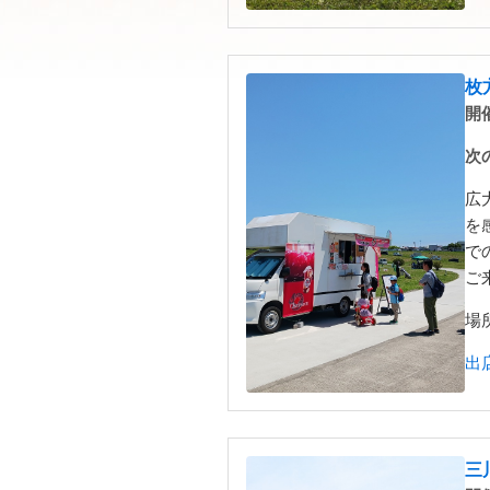
枚
開催
次
広
を
で
ご
場
出
三