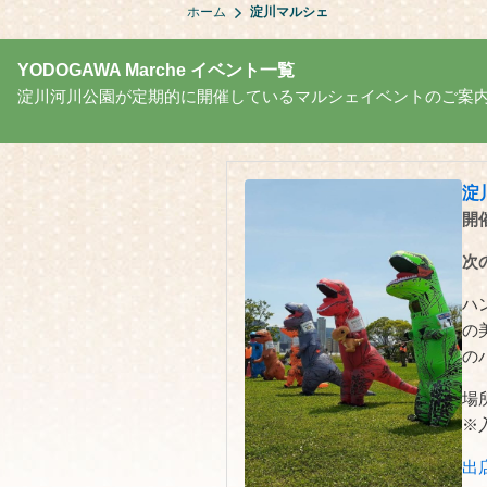
ホーム
淀川マルシェ
YODOGAWA Marche イベント一覧
淀川河川公園が定期的に開催しているマルシェイベントのご案
淀
開催
次
ハ
の
の
場
※
出