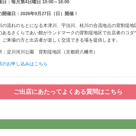
日：毎月第4日曜日 10:00～16:00
の開催日：2026年9月27日（日）開催！
川の流れのもとになる木津川、宇治川、桂川の合流地点の背割堤地
のあるさくらであい館がランドマークの背割堤地区で出店者のコダ
、ご来場の方と出店者が楽しく交流できる場を提供します。
所：淀川河川公園 背割堤地区（京都府八幡市）
店のお申し込みはこちら
ご出店にあたってよくある質問はこちら