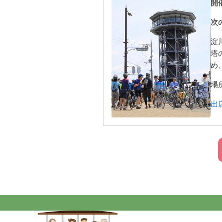
開催
次
淀
塔
め
場
出