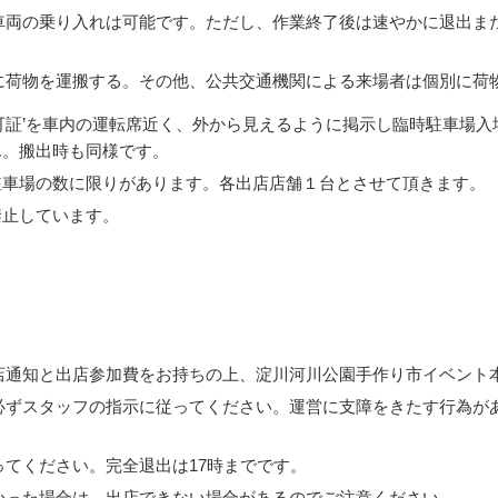
車両の乗り入れは可能です。ただし、作業終了後は速やかに退出ま
に荷物を運搬する。その他、公共交通機関による来場者は個別に荷
可証’を車内の運転席近く、外から見えるように掲示し臨時駐車場
ん。搬出時も同様です。
駐車場の数に限りがあります。各出店店舗１台とさせて頂きます。
禁止しています。
店通知と出店参加費をお持ちの上、淀川河川公園手作り市イベント
必ずスタッフの指示に従ってください。運営に支障をきたす行為が
てください。完全退出は17時までです。
かった場合は、出店できない場合があるのでご注意ください。