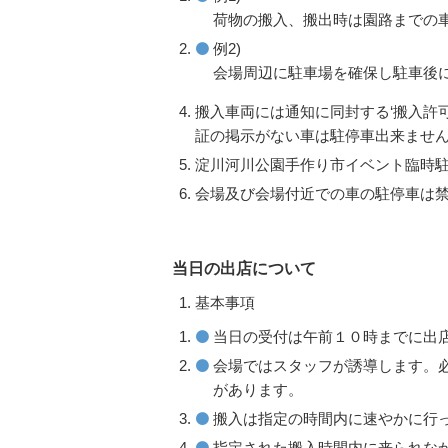
荷物の搬入、搬出時は園路までの
例2)
会場周辺に駐車場を確保し駐車後
搬入車両には通知に同封する‘搬入許
証の掲示がない車は駐停車出来ませ
淀川河川公園手作り市イベント臨時
会場及び会場付近での車の駐停車は
当日の出店について
基本事項
当日の受付は午前１０時までに出
会場ではスタッフが誘導します。
があります。
搬入は指定の時間内に速やかに行っ
指定された搬入時間内に来られな