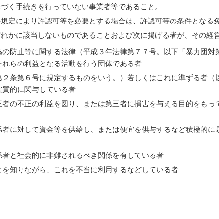
基づく手続きを行っていない事業者等であること。
の規定により許認可等を必要とする場合は、許認可等の条件となる
ずれかに該当しないものであることおよび次に掲げる者が、その経
為の防止等に関する法律（平成３年法律第７７号。以下「暴力団対
それらの利益となる活動を行う団体である者
第２条第６号に規定するものをいう。）若しくはこれに準ずる者（
実質的に関与している者
三者の不正の利益を図り、または第三者に損害を与える目的をもっ
係者に対して資金等を供給し、または便宜を供与するなど積極的に
係者と社会的に非難されるべき関係を有している者
とを知りながら、これを不当に利用するなどしている者