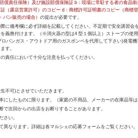
物賠償責任保険）及び施設賠償保険証 b：現場に常駐する者の食品衛
証（露店営業許可）のコピー d：商標許可証明書のコピー（商標
・パン販売の場合）
の提出が必要です。
の際に備考欄に必ず詳細を記載してください。不定期で安全講習会
を義務付けます。（※消火器の型は4 型１個以上）ストーブの使
。(プロパンガス・アウトドア用のガスボンベを代用して下さい)発電
します。
者の責任において十分な注意を払ってください。
校生不可)とさせていただきます。
本にしたものに限ります。（家庭の不用品、メーカーの在庫品等は
断で次回からの出店をお断りすることがあります。
ださい。
て異なります。詳細は各マルシェの応募フォームをご覧ください。