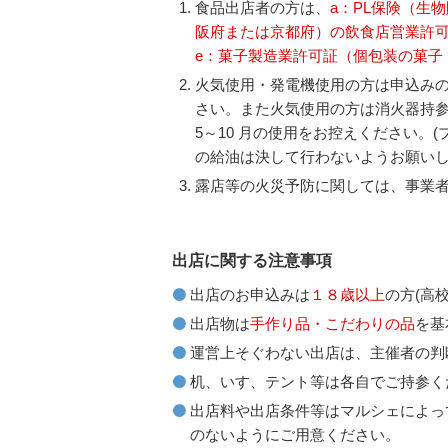
食品出店者の方は、
a：PL保険（生
阪府または京都府）の飲食店営業許可
e：菓子製造業許可証（個包装の菓子
火気使用・発電機使用の方は申込み
さい。また火気使用の方は消火器持参
5～10 月の使用をお控えください
の給油は決して行わないようお願い
露店等の火災予防に関しては、事業
出店に関する注意事項
出店のお申込みは
１８歳以上
の方(高
出店物は
手作り品・こだわりの品
を基
運営上そぐわない出店は、主催者の判
机、いす、テント等は各自でご持参く
出店料や出店条件等はマルシェによっ
のないようにご用意ください。