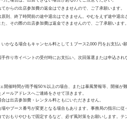
れてからの出店参加費の返金はできませんので、ご了承願います。
は原則、終了時間前の途中退出はできません。やむをえず途中退出
また、その際の出店参加費は返金できませんので、ご了承願います
いかなる場合もキャンセル料として１ブース2,000 円をお支払
園手作り市イベントの受付時にお支払い。次回落選または申込され
シェ開催時間が雨予報50％以上の場合、または暴風警報等、開催が
たメールアドレスへご連絡をさせて頂きます。
場合は出店参加費・レンタル料ともにいただきません。
会場やブース番号が変更となる場合もあります。事務局の指示に従
自でおもりやひもで固定するなど、必ず風対策をお願いします。テ