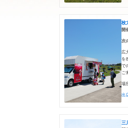
枚
開催
次
広
を
で
ご
場
出
三