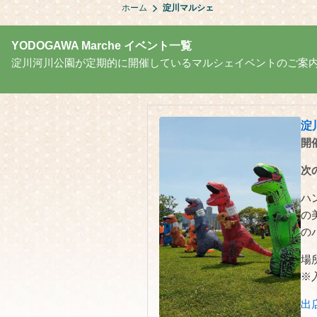
ホーム
淀川マルシェ
YODOGAWA Marche イベント一覧
淀川河川公園が定期的に開催しているマルシェイベントのご案
淀
開催
次
ハ
の
の
場
※
出