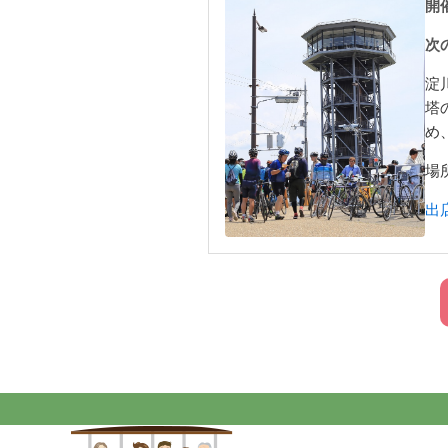
開催
次
淀
塔
め
場
出