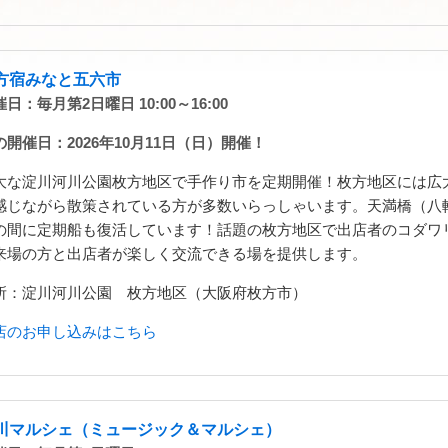
方宿みなと五六市
日：毎月第2日曜日 10:00～16:00
の開催日：2026年10月11日（日）開催！
大な淀川河川公園枚方地区で手作り市を定期開催！枚方地区には広
感じながら散策されている方が多数いらっしゃいます。天満橋（八
の間に定期船も復活しています！話題の枚方地区で出店者のコダワ
来場の方と出店者が楽しく交流できる場を提供します。
所：淀川河川公園 枚方地区（大阪府枚方市）
店のお申し込みはこちら
川マルシェ（ミュージック＆マルシェ）