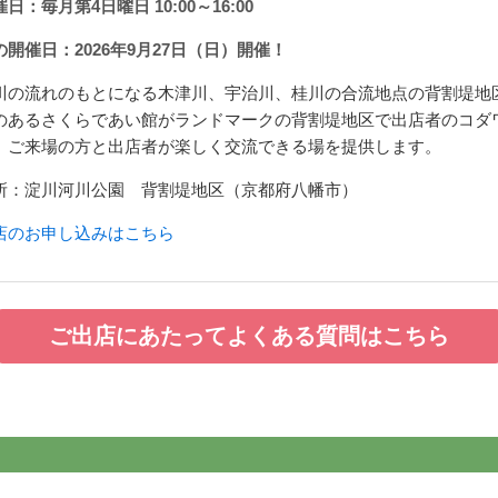
日：毎月第4日曜日 10:00～16:00
の開催日：2026年9月27日（日）開催！
川の流れのもとになる木津川、宇治川、桂川の合流地点の背割堤地
のあるさくらであい館がランドマークの背割堤地区で出店者のコダ
、ご来場の方と出店者が楽しく交流できる場を提供します。
所：淀川河川公園 背割堤地区（京都府八幡市）
店のお申し込みはこちら
ご出店にあたってよくある質問はこちら