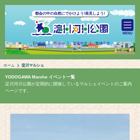
都会の中の自然にでかけよう!発見しよう!
MENU
English
한국어
简体中文
繁体中文
ホーム
淀川マルシェ
YODOGAWA Marche イベント一覧
淀川河川公園が定期的に開催しているマルシェイベントのご案内
ページです。